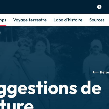
mps
Voyage terrestre
Labo d’histoire
Sources
e
Reto
ggestions de
cture