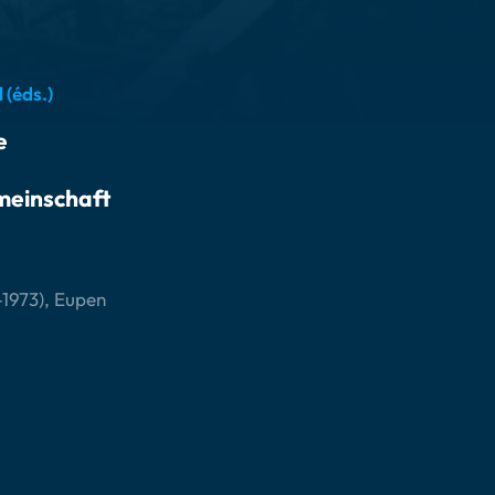
 (éds.)
e
meinschaft
1973), Eupen