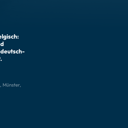
elgisch:
nd
 deutsch-
.
, Münster,