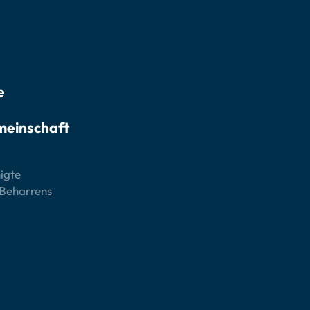
e
meinschaft
igte
Beharrens