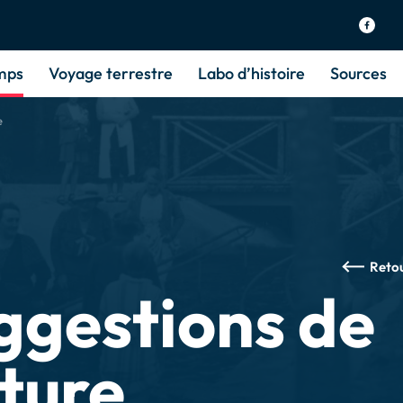
mps
Voyage terrestre
Labo d’histoire
Sources
e
Reto
ggestions de
cture