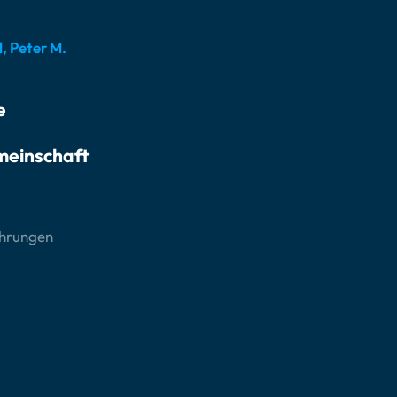
, Peter M.
e
meinschaft
ahrungen