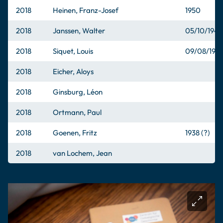
2018
Heinen, Franz-Josef
1950
2018
Janssen, Walter
05/10/1947
2018
Siquet, Louis
09/08/194
2018
Eicher, Aloys
2018
Ginsburg, Léon
2018
Ortmann, Paul
2018
Goenen, Fritz
1938 (?)
2018
van Lochem, Jean