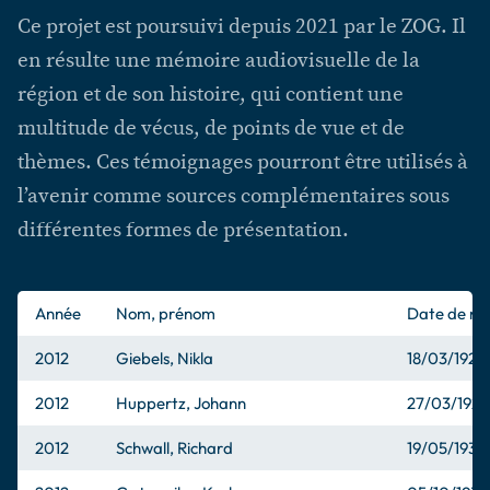
Ce projet est poursuivi depuis 2021 par le ZOG. Il
en résulte une mémoire audiovisuelle de la
région et de son histoire, qui contient une
multitude de vécus, de points de vue et de
thèmes. Ces témoignages pourront être utilisés à
l’avenir comme sources complémentaires sous
différentes formes de présentation.
Année
Nom, prénom
Date de na
2012
Giebels, Nikla
18/03/1921
2012
Huppertz, Johann
27/03/1924
2012
Schwall, Richard
19/05/1930