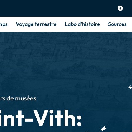
mps
Voyage terrestre
Labo d’histoire
Sources
rs de musées
int-Vith: