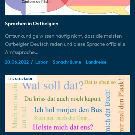
Sprachen in Ostbelgien
Ortsunkundige wissen häufig nicht, dass die meisten
Ostbelgier Deutsch reden und diese Sprache offizielle
Amtssprache…
20.06.2022
Labor
Sprachräume
Landreise
SPRACHRÄUME