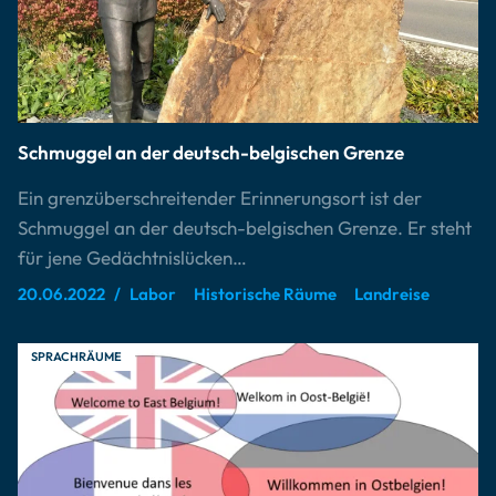
Schmuggel an der deutsch-belgischen Grenze
Ein grenzüberschreitender Erinnerungsort ist der
Schmuggel an der deutsch-belgischen Grenze. Er steht
für jene Gedächtnislücken…
20.06.2022
Labor
Historische Räume
Landreise
SPRACHRÄUME