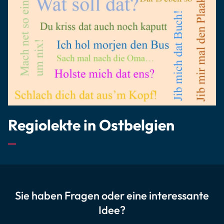
Regiolekte in Ostbelgien
Sie haben Fragen oder eine interessante
Idee?