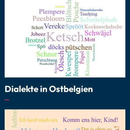
Dialekte in Ostbelgien