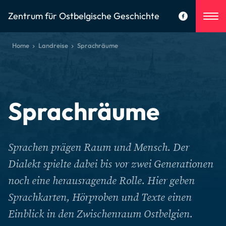
Zentrum für Ostbelgische Geschichte
Home
Landreise
Sprachräume
Sprachräume
Sprachen prägen Raum und Mensch. Der
Dialekt spielte dabei bis vor zwei Generationen
noch eine herausragende Rolle. Hier geben
Sprachkarten, Hörproben und Texte einen
Einblick in den Zwischenraum Ostbelgien.