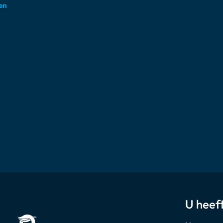
en
U heeft