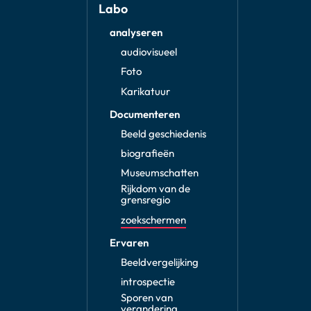
Labo
analyseren
audiovisueel
Foto
Karikatuur
Documenteren
Beeld geschiedenis
biografieën
Museumschatten
Rijkdom van de
grensregio
zoekschermen
Ervaren
Beeldvergelijking
introspectie
Sporen van
verandering