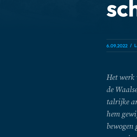
sc
L
6.09.2022
Het werk 
de Waalse
talrijke 
hem gewij
bewogen g