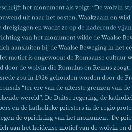
beschrijft het monument als volgt: “De wolvin st
ouwend uit naar het oosten. Waakzaam en wild 
e dreigingen en wacht ze op de naderende vijand
richting van het monument wilde de Waalse Bew
ch aansluiten bij de Waalse Beweging in het 
Het motief is ongewoon: de Romaanse cultuur 
ld door de wolvin die Romulus en Remus zoogt.
gsrede zou in 1926 gehouden worden door de Fr
 consuls “ter ere van de uiterste grenzen van de
ekende wereld”. De Duitse regering, de katholie
pers en de katholieke priesters in de regio prot
 tegen de oprichting van het monument. De prie
ich aan het heidense motief van de wolvin en d