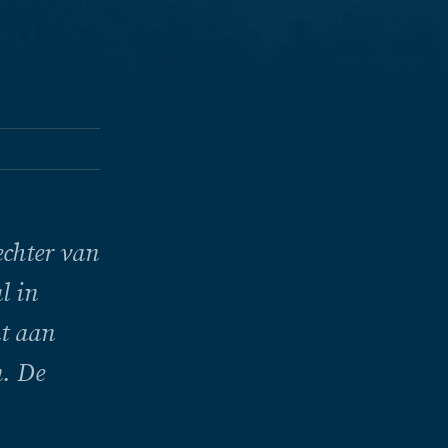
echter van
l in
nt aan
n. De