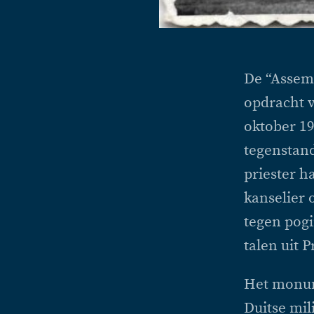
De “Assem
opdracht 
oktober 19
tegenstan
priester h
kanselier 
tegen pog
talen uit P
Het monum
Duitse mil