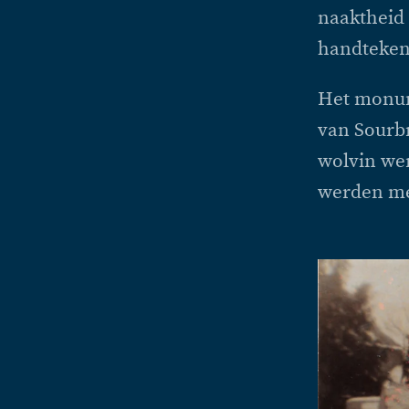
naaktheid
handteken
Het monum
van Sourb
wolvin we
werden met