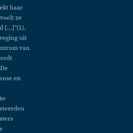
rekt haar
voelt ze
 […]”(1).
eging uit
centrum van
wordt
 De
anse en
ke
esteerden
sters
e