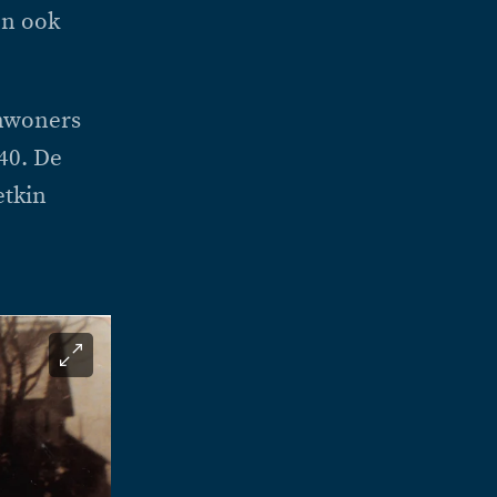
en ook
nwoners
40. De
etkin