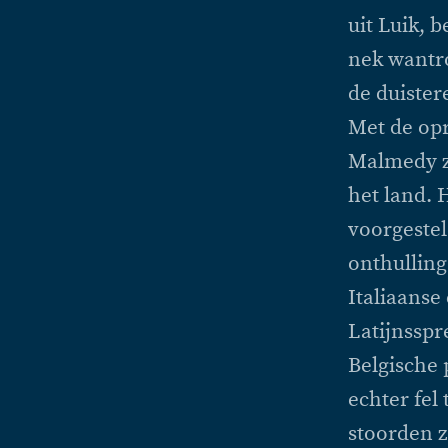
uit Luik, 
nek wantr
de duister
Met de op
Malmedy zi
het land. 
voorgeste
onthullin
Italiaanse
Latijnsspr
Belgische 
echter fel
stoorden z