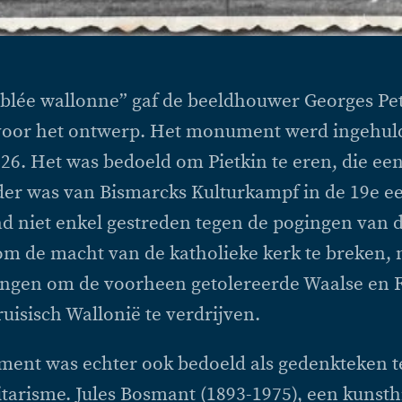
blée wallonne” gaf de beeldhouwer Georges Pet
voor het ontwerp. Het monument werd ingehuld
26. Het was bedoeld om Pietkin te eren, die een
der was van Bismarcks Kulturkampf in de 19e e
ad niet enkel gestreden tegen de pogingen van 
om de macht van de katholieke kerk te breken,
ingen om de voorheen getolereerde Waalse en 
ruisisch Wallonië te verdrijven.
ent was echter ook bedoeld als gedenkteken t
itarisme. Jules Bosmant (1893-1975), een kunsth