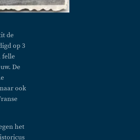
it de
igd op 3
 felle
euw. De
de
 maar ook
Franse
egen het
istoricus