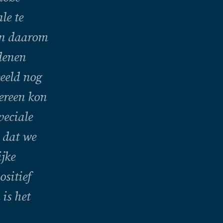
le te
en daarom
edenen
eeld nog
dereen kon
peciale
n dat we
jke
ositief
is het