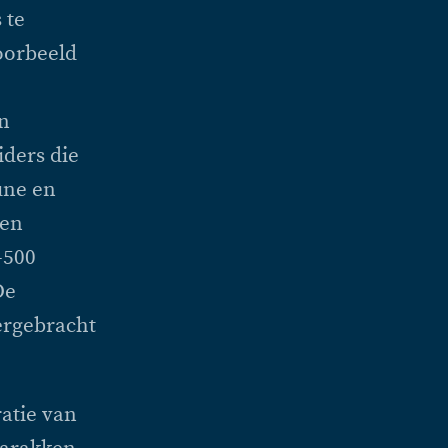
 te
oorbeeld
en
ders die
une en
sen
-500
De
ergebracht
ratie van