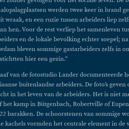
t zonder gevolgen voor het sociale leven. De 
alopslagplaatsen werden twee keer in brand ge
it wraak, en een ruzie tussen arbeiders liep zelfs
an hen. Voor de rest verliep het samenleven tu
eiders en de lokale bevolking echter soepel; n
wdam bleven sommige gastarbeiders zelfs in on
tichtten hier een gezin.”
aaf van de fotostudio Lander documenteerde h
liaanse buitenlandse arbeiders. De foto’s geven
icht in het leven van de arbeiders. Het is niet m
of het kamp in Bütgenbach, Robertville of Eupe
t 22 barakken. De schoorstenen van sommige w
de kachels vormden het centrale element in de