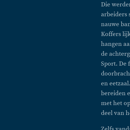
Die werden
arbeiders 
nauwe ban
Koffers lij
hangen aan
de achterg
Sport. De 
doorbracht
en eetzaal
bereiden e
met het op
deel van h
Zelfs vand