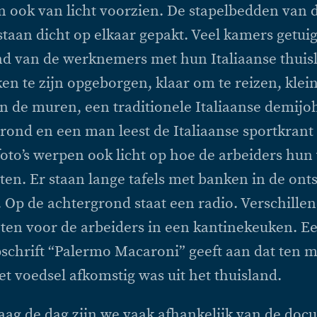
 ook van licht voorzien. De stapelbedden van 
staan dicht op elkaar gepakt. Veel kamers getui
d van de werknemers met hun Italiaanse thuis
ken te zijn opgeborgen, klaar om te reizen, klein
 de muren, een traditionele Italiaanse demijoh
rond en een man leest de Italiaanse sportkrant
foto’s werpen ook licht op hoe de arbeiders hun v
en. Er staan lange tafels met banken in de ont
. Op de achtergrond staat een radio. Verschille
ten voor de arbeiders in een kantinekeuken. E
schrift “Palermo Macaroni” geeft aan dat ten m
et voedsel afkomstig was uit het thuisland.
aag de dag zijn we vaak afhankelijk van de doc