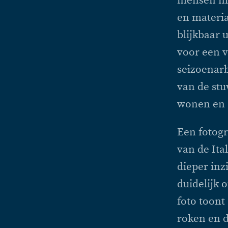
mensen nie
en materia
blijkbaar u
voor een v
seizoenarb
van de stu
wonen en s
Een fotogr
van de Ita
dieper inz
duidelijk 
foto toon
roken en 