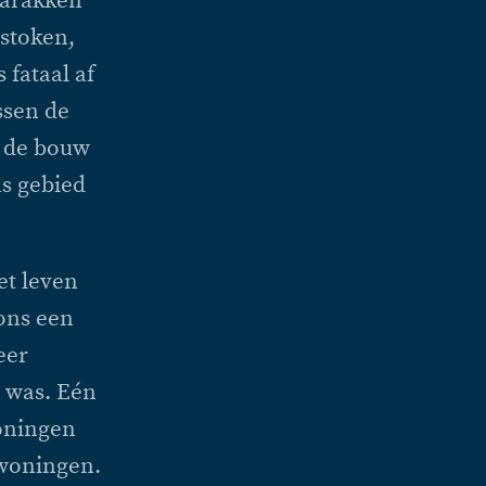
barakken
stoken,
 fataal af
ssen de
a de bouw
s gebied
et leven
 ons een
eer
n was. Eén
oningen
 woningen.