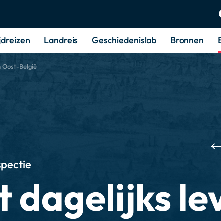
jdreizen
Landreis
Geschiedenislab
Bronnen
n Oost-België
spectie
t dagelijks le