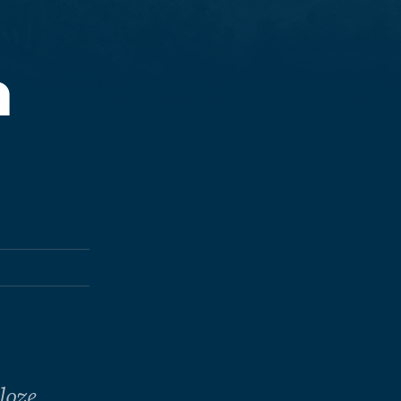
n
loze