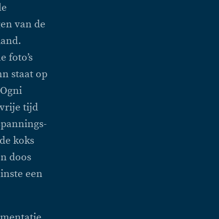
de
gen van de
land.
e foto’s
n staat op
 Ogni
rije tijd
spannings-
nde koks
en doos
inste een
umentatie