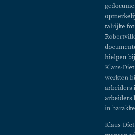
gedocumen
opmerkelij
talrijke f
Robertvill
documente
hielpen bi
Klaus-Diet
werkten b
arbeiders 
arbeiders
in barakke
Klaus-Diet