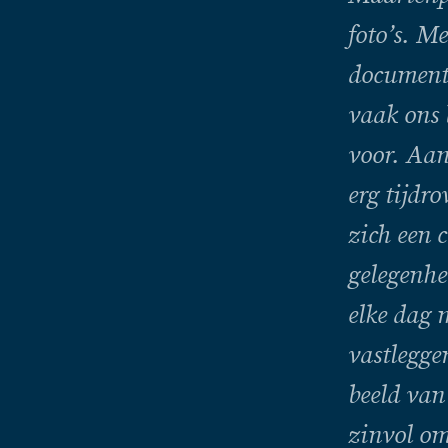
foto’s. M
documente
vaak ons 
voor. Aan
erg tijdr
zich een c
gelegenhe
elke dag 
vastleggen
beeld van
zinvol om