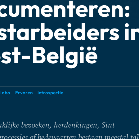
cumenteren:
starbeiders i
st-België
Labo
Ervaren
introspectie
klijke bezoeken, herdenkingen, Sint-
ocessies of bedevaarten bestaan meestal tal