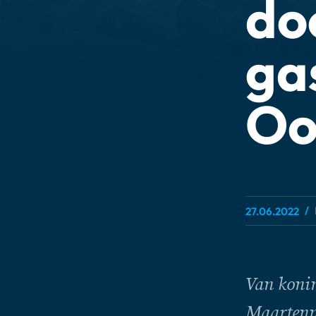
do
ga
Oo
27.06.2022
Van konin
Maartenpr