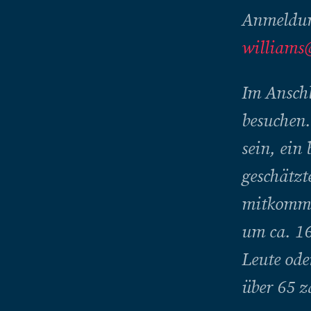
Anmeldun
williams@
Im Ansch
besuchen
sein, ein
geschätz
mitkommen
um ca. 16
Leute ode
über 65 z