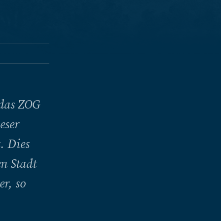
 das ZOG
eser
. Dies
en Stadt
er, so