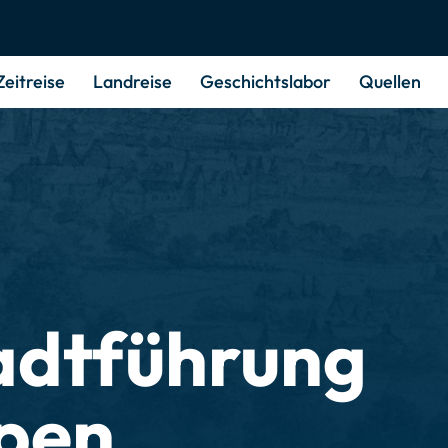
Zeitreise
Landreise
Geschichts­labor
Quellen
adtführung
pen