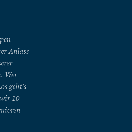
upen
er Anlass
erer
. Wer
os geht’s
 wir 10
enioren