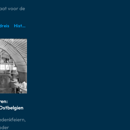
taat voor de
dreis
Historische ruimtes
ren:
 Ostbelgien
denkfeiern,
oder