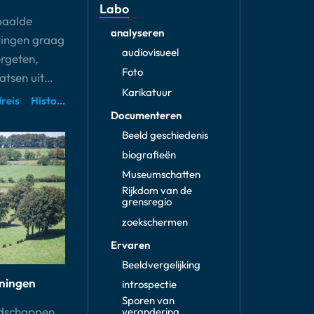
Labo
paalde
analyseren
ringen graag
audiovisueel
rgeten,
Foto
atsen uit…
Karikatuur
reis
Historische ruimtes
Documenteren
Beeld geschiedenis
biografieën
Museumschatten
Rijkdom van de
grensregio
zoekschermen
Ervaren
Beeldvergelijking
eningen
introspectie
Sporen van
ndschappen
verandering