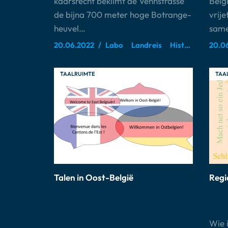
kaarsrecht beklimt de Vennstrasse
Belgi
de bijna 700 meter hoge Botrange-
vrije
heuvel…
same
20.06.2022
Labo
Landreis
Historische ruimtes
20.0
TAALRUIMTE
TAA
Talen in Oost-België
Regi
Wie 