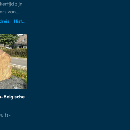
ertijd zijn
ters van…
dreis
Historische ruimtes
s-Belgische
uits-