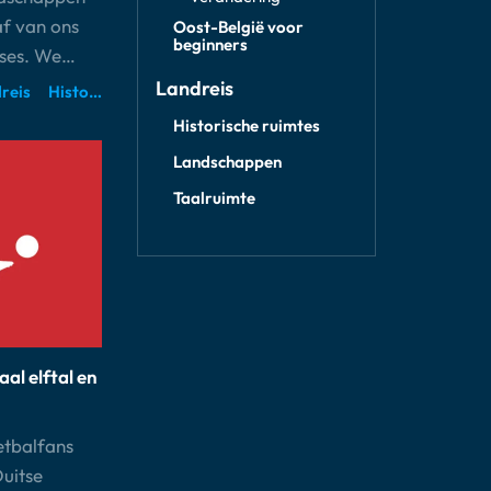
af van ons
Oost-België voor
beginners
sses. We…
Landreis
reis
Historische ruimtes
Landschappen
Historische ruimtes
Landschappen
Taalruimte
al elftal en
etbalfans
Duitse