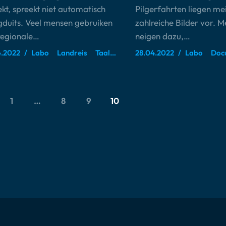
kt, spreekt niet automatisch
Pilgerfahrten liegen mei
duits. Veel mensen gebruiken
zahlreiche Bilder vor. 
regionale…
neigen dazu,…
4.2022
Labo
Landreis
Taalruimte
28.04.2022
Labo
Doc
1
…
8
9
10