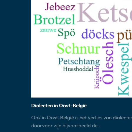
Dialecten in Oost-België
Ook in Oost-België is het verlies van dialec
daarvoor zijn bijvoorbeeld de…