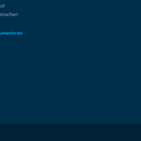
st
Menschen
umenteren