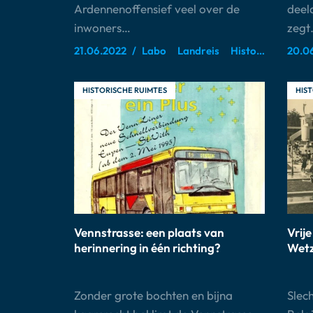
Ardennenoffensief veel over de
deel
inwoners…
zegt
21.06.2022
Labo
Landreis
Historische ruimtes
20.0
HISTORISCHE RUIMTES
HIST
Vennstrasse: een plaats van
Vrije
herinnering in één richting?
Wetz
Zonder grote bochten en bijna
Slech