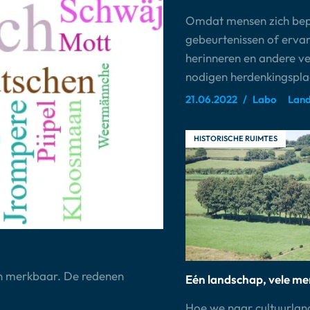
Omdat mensen zich be
gebeurtenissen of erva
herinneren en andere ve
nodigen herdenkingspla
21.06.2022
Labo
Land
HISTORISCHE RUIMTES
ten merkbaar. De redenen
Eén landschap, vele m
Hoe we naar cultuurla