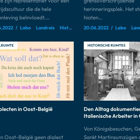
ë zijn representatief voor een
grensoverschrijdende
tijdscultuur die de hele
herinneringsplek. Het s
nleving beïnvloedt.…
hiaten…
6.2022
Labo
Landreis
Historische ruimtes
20.06.2022
Labo
Lan
LRUIMTE
HISTORISCHE RUIMTES
olecten in Oost-België
Den Alltag dokumentie
Italienische Arbeiter in
Von Königsbesuchen, Ge
in Oost-België geen dialect
Sankt Martinsumzügen 