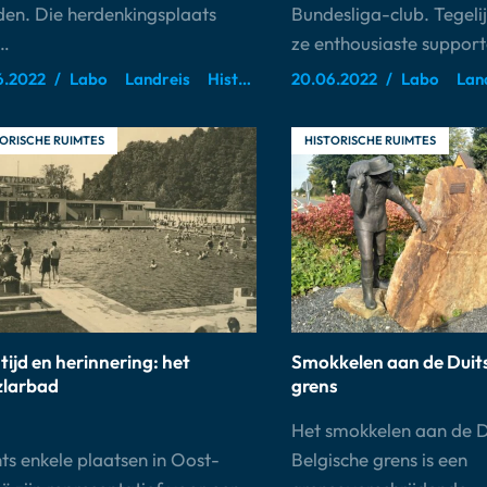
den. Die herdenkingsplaats
Bundesliga-club. Tegelijk
…
ze enthousiaste suppor
6.2022
Labo
Landreis
Historische ruimtes
20.06.2022
Labo
Lan
ORISCHE RUIMTES
HISTORISCHE RUIMTES
 tijd en herinnering: het
Smokkelen aan de Duit
larbad
grens
Het smokkelen aan de D
ts enkele plaatsen in Oost-
Belgische grens is een