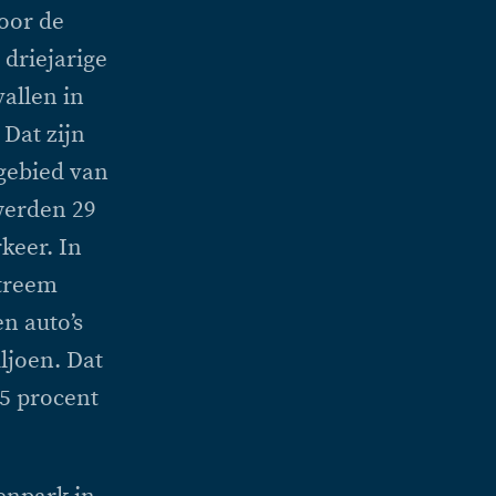
oor de
 driejarige
vallen in
 Dat zijn
 gebied van
 werden 29
keer. In
xtreem
en auto’s
ljoen. Dat
,5 procent