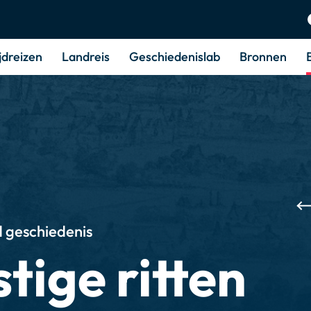
jdreizen
Landreis
Geschiedenislab
Bronnen
 geschiedenis
tige ritten