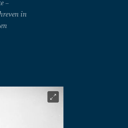
e –
hreven in
sen