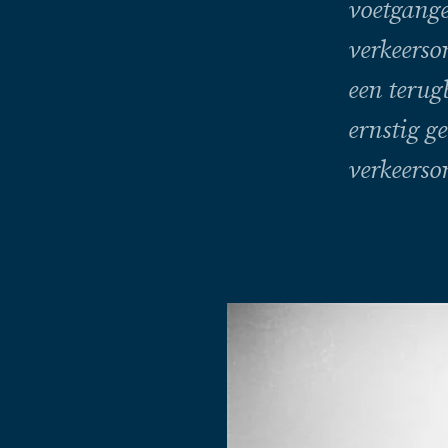
voetgange
verkeerso
een terug
ernstig g
verkeerso