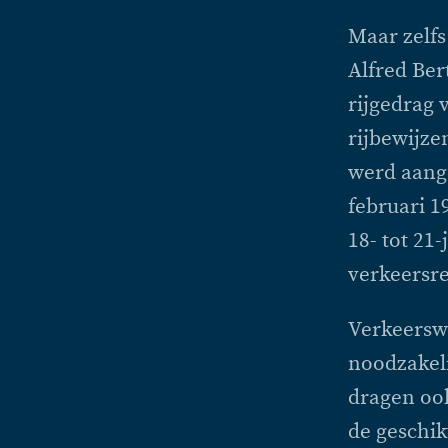
Maar zelfs
Alfred Ber
rijgedrag 
rijbewijze
werd aang
februari 1
18- tot 21
verkeersre
Verkeerswa
noodzakeli
dragen ook
de geschik