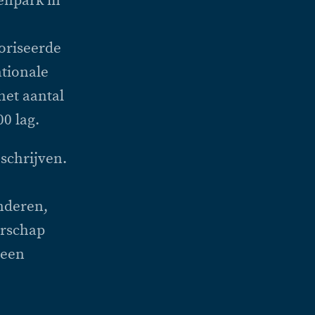
genpark in
oriseerde
ationale
het aantal
00 lag.
eschrijven.
nderen,
erschap
 een