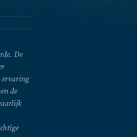
urde. De
er
 ervaring
nen de
aarlijk
chtige