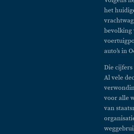
Volgens he
het huidig
vrachtwage
bevolking 
voertuigpo
auto’s in 
Die cijfer
Al vele de
verwonding
voor alle 
van staats
organisati
weggebruik