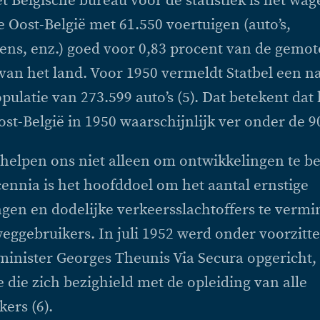
t Belgische bureau voor de statistiek is het wa
e Oost-België met 61.550 voertuigen (auto’s,
ns, enz.) goed voor 0,83 procent van de gemot
van het land. Voor 1950 vermeldt Statbel een n
pulatie van 273.599 auto’s (5). Dat betekent dat 
Oost-België in 1950 waarschijnlijk ver onder de 9
s helpen ons niet alleen om ontwikkelingen te b
cennia is het hoofddoel om het aantal ernstige
en en dodelijke verkeersslachtoffers te vermi
weggebruikers. In juli 1952 werd onder voorzitt
minister Georges Theunis Via Secura opgericht,
e die zich bezighield met de opleiding van alle
ers (6).