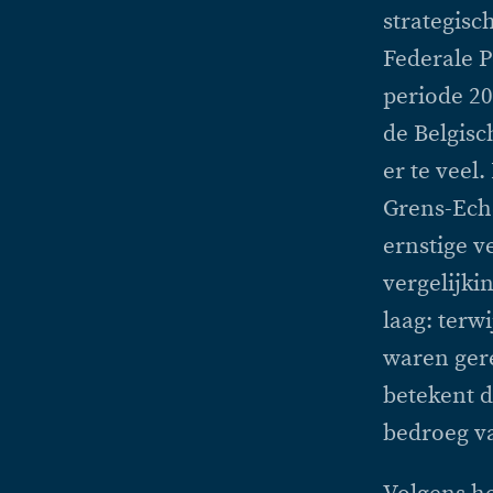
strategisc
Federale P
periode 20
de Belgisc
er te veel
Grens-Echo
ernstige 
vergelijki
laag: terwi
waren gere
betekent d
bedroeg va