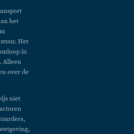
ransport
aan het
om
 stuur. Het
omloop in
. Alleen
en over de
js niet
factoren
tuurders,
 wetgeving,