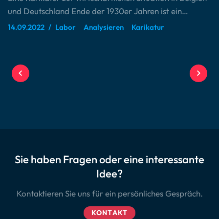
und Deutschland Ende der 1930er Jahren ist ein…
14.09.2022
Labor
Analysieren
Karikatur
Sie haben Fragen oder eine interessante
Idee?
Kontaktieren Sie uns für ein persönliches Gespräch.
KONTAKT