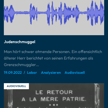
Judenschmuggel
Man hört schwer atmende Personen. Ein offensichtlich
älterer Herr berichtet von seinen Erfahrungen als
Grenzschmuggler…
19.09.2022
Labor
Analysieren
Audiovisuell
AUDIOVISUELL