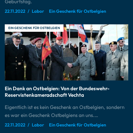
Geburtstag.
22.11.2022
Labor
Ein Geschenk für Ostbelgien
EIN GESCHENK FÜR OSTBELGIEN
Ein Dank an Ostbelgien: Von der Bundeswehr-
Reservistenkameradschaft Vechta
Eigentlich ist es kein Geschenk an Ostbelgien, sondern
es war ein Geschenk Ostbelgiens an uns.…
22.11.2022
Labor
Ein Geschenk für Ostbelgien