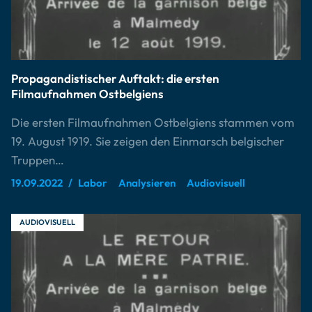
Propagandistischer Auftakt: die ersten
Filmaufnahmen Ostbelgiens
Die ersten Filmaufnahmen Ostbelgiens stammen vom
19. August 1919. Sie zeigen den Einmarsch belgischer
Truppen…
19.09.2022
Labor
Analysieren
Audiovisuell
AUDIOVISUELL