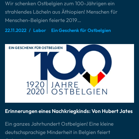
Wir schenken Ostbelgien zum 100-Jährigen ein
strahlendes Lächeln aus Äthiopien! Menschen für
Menschen-Belgien feierte 2019…
22.11.2022
Labor
Ein Geschenk für Ostbelgien
EIN GESCHENK FÜR OSTBELGIEN
Erinnerungen eines Nachkriegkinds: Von Hubert Jates
Ein ganzes Jahrhundert Ostbelgien! Eine kleine
deutschsprachige Minderheit in Belgien feiert